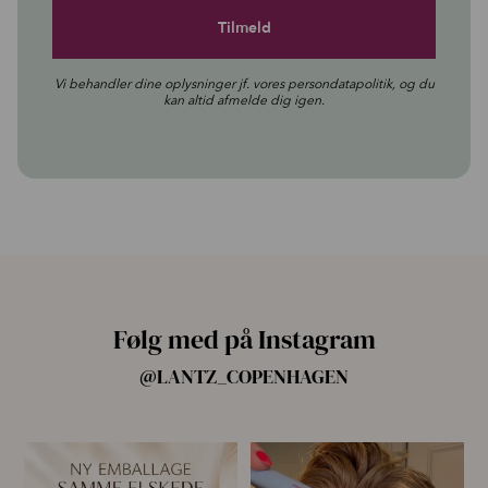
Vi behandler dine oplysninger jf. vores
persondatapolitik
, og du
kan altid afmelde dig igen.
Følg med på Instagram
@LANTZ_COPENHAGEN
🌿 Ny emballage – samme
For første gang har vi samlet
mascara, du elsker 💗
alle fire Pro
...