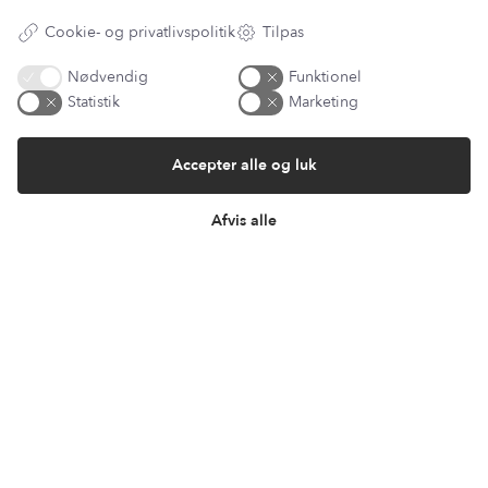
Cookie- og privatlivspolitik
Tilpas
Har du et spørgsmål?
Nødvendig
Funktionel
Statistik
Marketing
Du kan kontakte vores kundeservice på:
kundeservice@lantzcph.com
Accepter alle og luk
Telefon & mail besvares I tidsrummet:
Mandag, Onsdag & Fredag: 09.00 – 14.00
Afvis alle
+45 60 13 27 49
Information
Min Konto
Lantz Univers
Handelsbetingelser
Fortrydelsesret
Returnering & ombytning
Persondatapolitik