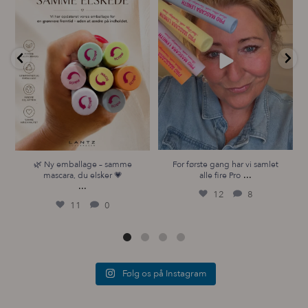
...
12
8
11
0
🌿 Ny emballage – samme
For første gang har vi samlet
...
mascara, du elsker 💗
alle fire Pro
...
12
8
11
0
Følg os på Instagram