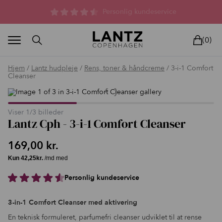
Parfumefri dansk hudpleje, og lysterapi til huden
(0)
Hjem
/
Lantz hudpleje
/
Rens, toner & håndcreme
/ 3-i-1 Comfort
Cleanser
Viser
1
/
3
billeder
Lantz Cph - 3-i-1 Comfort Cleanser
BLAND SELV
BEAUTY DEALS
REELS
UNIVERS
LIVE
HU
169,00
kr.
Personlig kundeservice
3-in-1 Comfort Cleanser med aktivering
En teknisk formuleret, parfumefri cleanser udviklet til at rense