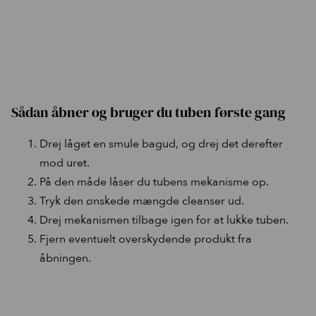
voksen hud
sensitiv hud
daglig brug morgen og aften
Allantoin
En klassisk, men undervurderet ingrediens.
Allantoin er kendt for at:
Sådan åbner og bruger du tuben første gang
berolige huden
reducere irritation
give en mere komfortabel hudfølelse
Drej låget en smule bagud, og drej det derefter
mod uret.
Perfekt i en cleanser, der skal kunne bruges hver dag.
På den måde låser du tubens mekanisme op.
Camellia Sinensis Leaf Extract (Grøn Te)
Rig på antioxidanter og kendt
Tryk den ønskede mængde cleanser ud.
for sine beroligende egenskaber.
Drej mekanismen tilbage igen for at lukke tuben.
Bidrager til:
Fjern eventuelt overskydende produkt fra
roligere hud
åbningen.
beskyttelse mod miljømæssig stress
en mere balanceret hudfølelse
Sodium Cocoyl Isethionate
En af de vigtigste ingredienser i hele