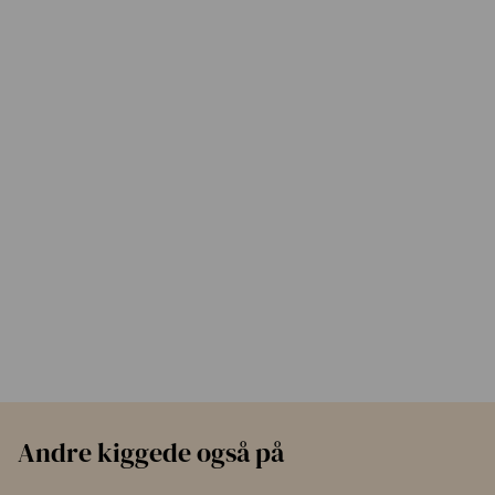
formuleringen.
Det er den milde rensebase, der gør, at cleanseren:
renser effektivt
stadig føles cremet og blød
ikke efterlader huden stram
Den type rensebase ser man ofte i mere luksuriøse eller hudvenlige
formuleringer.
Andre kiggede også på