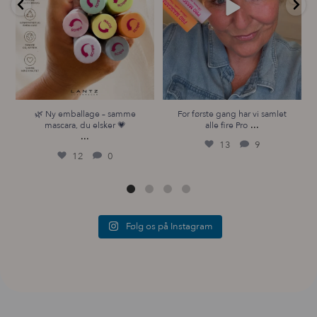
ALLANTOIN:
Beroligende og helende ingrediens, der
hjælper med at beskytte huden og fremme regenerering
🌿 Ny emballage – samme
For første gang har vi samlet
...
mascara, du elsker 💗
alle fire Pro
...
13
9
12
0
Følg os på Instagram