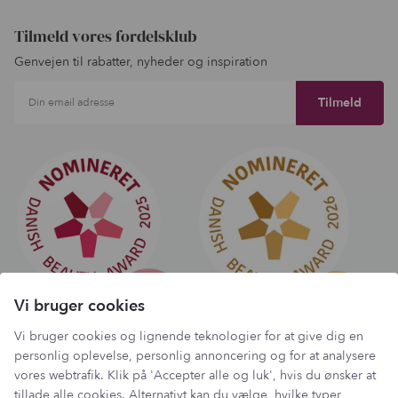
Tilmeld vores fordelsklub
Genvejen til rabatter, nyheder og inspiration
Din email adresse
Vi bruger cookies
Vi bruger cookies og lignende teknologier for at give dig en
personlig oplevelse, personlig annoncering og for at analysere
vores webtrafik. Klik på 'Accepter alle og luk', hvis du ønsker at
Har du et spørgsmål?
tillade alle cookies. Alternativt kan du vælge, hvilke typer