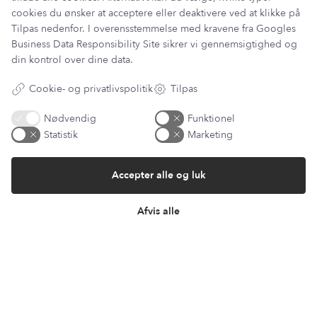
cookies du ønsker at acceptere eller deaktivere ved at klikke på
Du kan kontakte vores kundeservice på:
Tilpas nedenfor. I overensstemmelse med kravene fra
Googles
kundeservice@lantzcph.com
Business Data Responsibility Site
sikrer vi gennemsigtighed og
Telefon & mail besvares I tidsrummet:
din kontrol over dine data.
Mandag, Onsdag & Fredag: 09.00 – 14.00
Cookie- og privatlivspolitik
Tilpas
+45 60 13 27 49
Nødvendig
Funktionel
Statistik
Marketing
Information
Accepter alle og luk
Min Konto
Lantz Univers
Afvis alle
Handelsbetingelser
Fortrydelsesret
Returnering & ombytning
Persondatapolitik
Om os
Sitemap
Cookie indstillinger