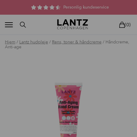
Parfumefri dansk hudpleje, og lysterapi til huden
Personlig kundeservice
(0)
Hjem
/
Lantz hudpleje
/
Rens, toner & håndcreme
/ Håndcreme,
Anti-age
BLAND SELV
BEAUTY DEALS
REELS
UNIVERS
LIVE
HU