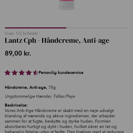
Viser
1
/
2
billeder
Lantz Cph - Håndcreme, Anti-age
89,00
kr.
Personlig kundeservice
Håndcreme, Anti-age,
75g
Ungdommelige Hænder, Tidløs Pleje
Beskrivelse:
Vores Anti-Age Håndcreme er skabt med en nøje udvalgt
blanding af nærende og aktive ingredienser, der arbejder
sammen for at fugte, beskytte og styrke huden. Formlen
absorberes hurtigt og dybt i huden, hvilket sikrer en let og
behagelig følelse uden at fedte. Den hjælper med at reducere