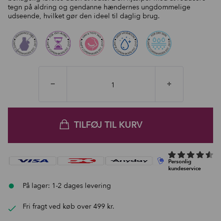
tegn på aldring og gendanne hændernes ungdommelige
udseende, hvilket gør den ideel til daglig brug.
TILFØJ TIL KURV
På lager: 1-2 dages levering
Fri fragt ved køb over 499 kr.