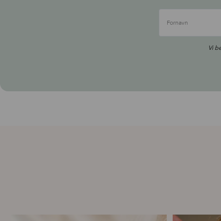
Fornavn
Vi b