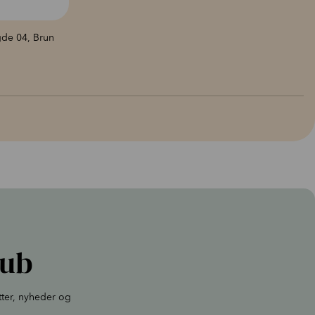
gde 04, Brun
lub
tter, nyheder og