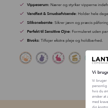
Vippeserum
: Nærer og styrker vipperne indef
Vandfast & Smudsafvisende
: Holder hele dage
Silikonebørste
: Sikrer jævn og præcis påføring
Perfekt til Sensitive Øjne
: Formuleret uden pa
Bivoks
: Tilføjer ekstra pleje og holdbarhed.
Vi brug
Vi bruger 
personlig 
hvis du øn
ønsker at 
med krave
din kontro