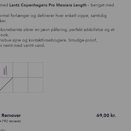
vipper.
e med
Lantz Copenhagens Pro Mascara Length
– beriget med
rmel forlænger og definerer hver enkelt vippe, samtidig
ker.
konebørste sikrer en jævn påføring, perfekt adskillelse og et
look.
sensitive øjne og kontaktlinsebrugere. Smudge-proof,
es nemt med varmt vand.
a Remover
69,00
kr.
+792 reviews
FØJ