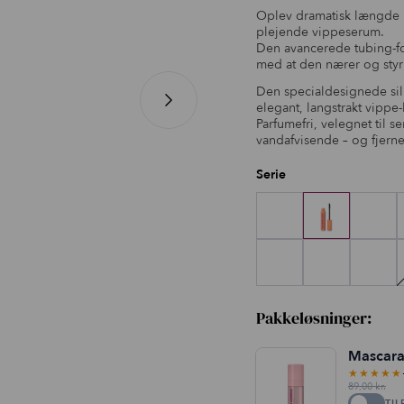
Oplev dramatisk længd
plejende vippeserum.
Den avancerede tubing-fo
med at den nærer og styr
Den specialdesignede sili
elegant, langstrakt vippe-
Parfumefri, velegnet til 
vandafvisende – og fjern
Serie
Pakkeløsninger:
Mascar
★★★★★
89,00
kr.
TIL