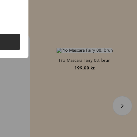
eret. Skyl med lunkent vand, hvis der er direkte kontakt med øjet.
ienser en mascara, der giver længde og indeholder vippeserum.
men for at give en glat påføring, hold, fugt og farve, mens de også
kyttende egenskaber.
Pro Mascara Fairy 08, brun
199,00
kr.