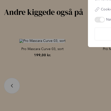
Andre kiggede også på
Cookie
Nø
Pro Mascara Curve 03, sort
Pro 
199,00
kr.