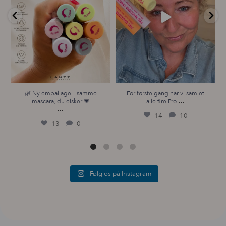
🌿 Ny emballage – samme
For første gang har vi samlet
...
mascara, du elsker 💗
alle fire Pro
...
14
10
13
0
Følg os på Instagram