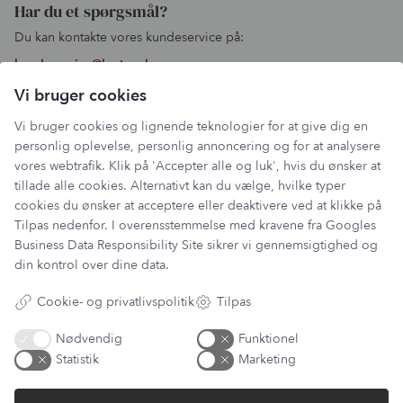
Har du et spørgsmål?
Du kan kontakte vores kundeservice på:
kundeservice@lantzcph.com
Telefon & mail besvares I tidsrummet:
Vi bruger cookies
Mandag, Onsdag & Fredag: 09.00 – 14.00
Vi bruger cookies og lignende teknologier for at give dig en
+45 60 13 27 49
personlig oplevelse, personlig annoncering og for at analysere
vores webtrafik. Klik på 'Accepter alle og luk', hvis du ønsker at
tillade alle cookies. Alternativt kan du vælge, hvilke typer
cookies du ønsker at acceptere eller deaktivere ved at klikke på
Tilpas nedenfor. I overensstemmelse med kravene fra
Googles
Information
Business Data Responsibility Site
sikrer vi gennemsigtighed og
din kontrol over dine data.
Min Konto
Lantz Univers
Cookie- og privatlivspolitik
Tilpas
Handelsbetingelser
Fortrydelsesret
Nødvendig
Funktionel
Returnering & ombytning
Statistik
Marketing
Persondatapolitik
Om os