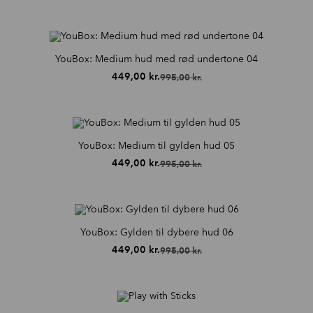
oprindelige
aktuelle
pris
pris
var:
er:
995,00 kr..
449,00 kr..
YouBox: Medium hud med rød undertone 04
449,00
kr.
995,00
kr.
Den
Den
oprindelige
aktuelle
pris
pris
var:
er:
995,00 kr..
449,00 kr..
YouBox: Medium til gylden hud 05
449,00
kr.
995,00
kr.
Den
Den
oprindelige
aktuelle
pris
pris
var:
er:
995,00 kr..
449,00 kr..
YouBox: Gylden til dybere hud 06
449,00
kr.
995,00
kr.
Den
Den
oprindelige
aktuelle
pris
pris
var:
er:
995,00 kr..
449,00 kr..