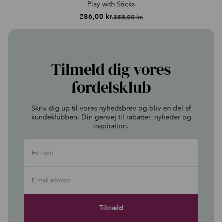
Play with Sticks
286,00
kr.
358,00
kr.
Den
Den
oprindelige
aktuelle
pris
pris
var:
er:
358,00 kr..
286,00 kr..
Tilmeld dig vores
fordelsklub
Skriv dig up til vores nyhedsbrev og bliv en del af
kundeklubben. Din genvej til rabatter, nyheder og
inspiration.
Fornavn
E-mail adresse