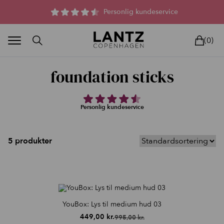
Parfumefri dansk hudpleje, og lysterapi til huden
Personlig kundeservice
(0)
foundation sticks
Personlig kundeservice
BLAND SELV
BEAUTY DEALS
REELS
UNIVERS
LIVE
HU
5 produkter
YouBox: Lys til medium hud 03
449,00
kr.
995,00
kr.
Den
Den