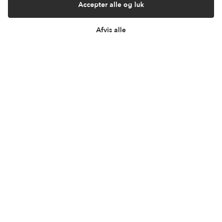
Sitemap
Accepter alle og luk
Cookie indstillinger
Fortryd køb
Afvis alle
Returportal / Returnering
Besøg vores showroom
Mosevej 9
4700 Næstved
Denmark
Åbningstider
Mandag mellem kl. 09.00 og 14.00
Onsdag mellem kl. 09.00 og 14.00
Fredag mellem kl. 09.00 og 14.00
© Copyright 2026 | CVR nr. 35824510 | Design og udvikling af bo-we.dk