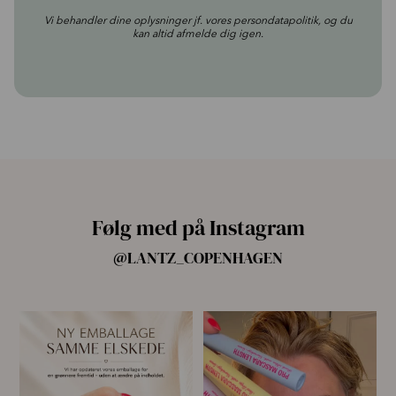
Vi behandler dine oplysninger jf. vores
persondatapolitik
, og du
kan altid afmelde dig igen.
Følg med på Instagram
@LANTZ_COPENHAGEN
🌿 Ny emballage – samme
For første gang har vi samlet
mascara, du elsker 💗
alle fire Pro
...
...
14
10
13
0