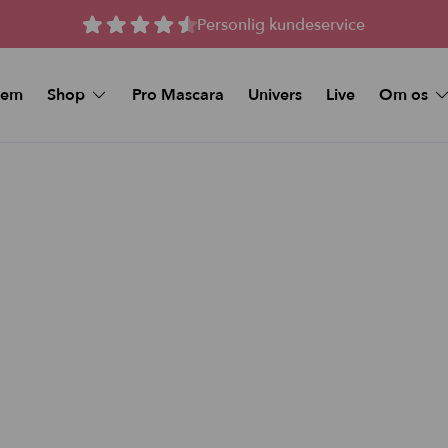
Personlig kundeservice
jem
Shop
Pro Mascara
Univers
Live
Om os
Spørgsmål 
MAKEUP
Kunstige vipper
Køb et Gav
Beauty Deals
Stay-On Lashes
Pro Mascara
Naturlige magnetiske 
Øjenmakeup
Magnetiske Vipper –
volume
Foundation
Magnetiske vipper me
volume
Makeup Sticks
Tilbud og Pakker
Foundation & Makeup Sticks:
Bundle
FAQ
Læbe pynt