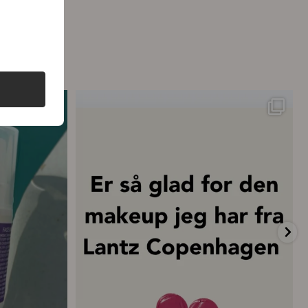
ttelse – hver
...
💗 “Concealeren er uden tvivl den bedste
...
20
0