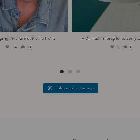
...
gang har vi samlet alle fire Pro
☀️ Din hud har brug for solbeskytte
14
10
9
0
Følg os på Instagram