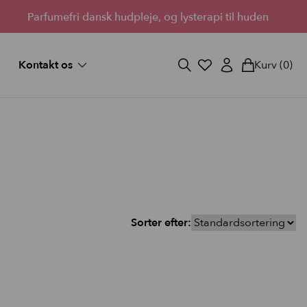
Parfumefri dansk hudpleje, og lysterapi til huden
Kontakt os
Kurv
(0)
og svar
Fortryd køb
ekort
Bliv forhandler
Lantz’s Visioner
vipper
 medium
d fuld
Sorter efter:
StayOn Lashes
3 skønne kits for fyldigere