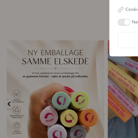
Cookie
Nø
🌿 Ny emballage – samme mascara, du elsker 💗
For første g
...
13
0