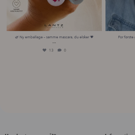
🌿 Ny emballage – samme mascara, du elsker 💗
For første 
...
13
0