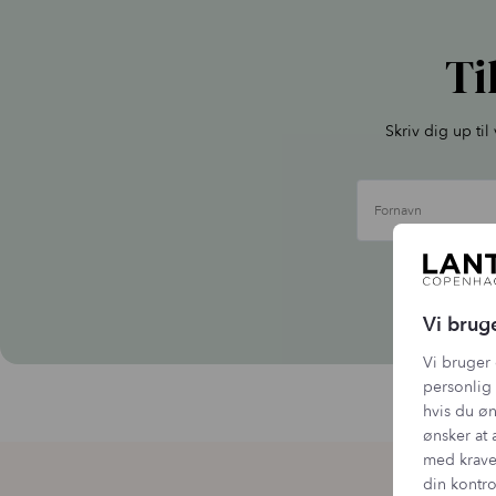
Ti
Skriv dig up ti
Fornavn
Vi b
Vi brug
Vi bruger 
personlig 
hvis du øn
ønsker at 
med krave
din kontro