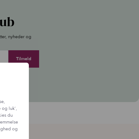
lub
tter, nyheder og
igen.
se,
 og luk',
kies du
sstemmelse
tighed og