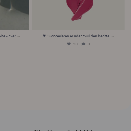
...
...
lse – hver
💗 “Concealeren er uden tvivl den bedste
20
0