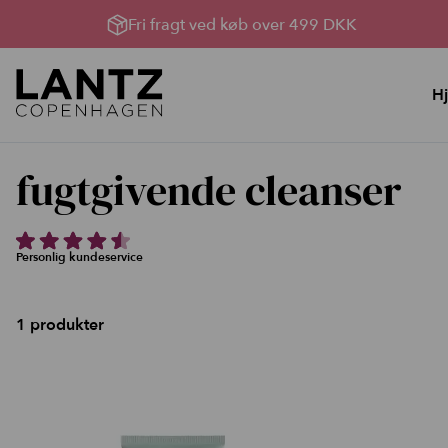
Fri fragt ved køb over 499 DKK
H
Hudpleje
Lysterapi til huden
fugtgivende cleanser
YouBox, Sommerhud &
Lysterapimaskiner
oprydning
Lysterapi pakker
Bland Selv Løsninger
Produkter til Lysterapi
Personlig kundeservice
Rens, toner og håndcreme
Serumserie
1 produkter
Ansigtscreme
Ansigtsmasker
Kataloger