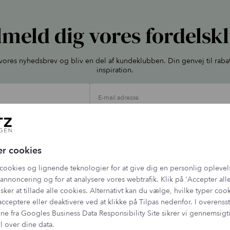
lmeld dig vores fordelsk
l vores nyhedsbrev og bliv en del af kundeklubben. Din genvej til raba
inspiration.
E-mail adresse
ehandler dine oplysninger jf. vores
persondatapolitik
, og du kan altid afmelde dig 
er cookies
cookies og lignende teknologier for at give dig en personlig oplevel
annoncering og for at analysere vores webtrafik. Klik på 'Accepter alle
sker at tillade alle cookies. Alternativt kan du vælge, hvilke typer coo
acceptere eller deaktivere ved at klikke på Tilpas nedenfor. I overen
ne fra
Googles Business Data Responsibility Site
sikrer vi gennemsig
l over dine data.