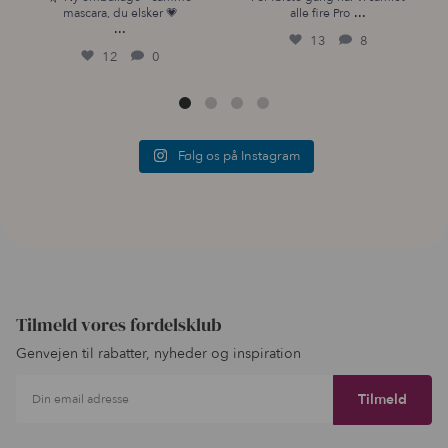
...
mascara, du elsker 💗
alle fire Pro
...
13
8
12
0
Følg os på Instagram
Tilmeld vores fordelsklub
Genvejen til rabatter, nyheder og inspiration
Din email adresse