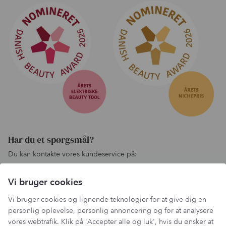
Har du et spørgsmål?
Du kan kontakte vores kundeservice på:
kundeservice@lantzcph.com
Vi bruger cookies
Telefon & mail besvares I tidsrummet:
Mandag, Onsdag & Fredag: 09.00 – 14.00
Vi bruger cookies og lignende teknologier for at give dig en
+45 60 13 27 49
personlig oplevelse, personlig annoncering og for at analysere
vores webtrafik. Klik på 'Accepter alle og luk', hvis du ønsker at