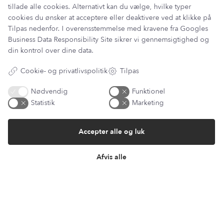
tillade alle cookies. Alternativt kan du vælge, hvilke typer
cookies du ønsker at acceptere eller deaktivere ved at klikke på
Tilpas nedenfor. I overensstemmelse med kravene fra
Googles
Information
Business Data Responsibility Site
sikrer vi gennemsigtighed og
Min Konto
din kontrol over dine data.
Lantz Univers
Handelsbetingelser
Cookie- og privatlivspolitik
Tilpas
Fortrydelsesret
Returnering & ombytning
Nødvendig
Funktionel
Persondatapolitik
Statistik
Marketing
Om os
Sitemap
Accepter alle og luk
Cookie indstillinger
Fortryd køb
Afvis alle
Returportal / Returnering
Besøg vores showroom
Mosevej 9
4700 Næstved