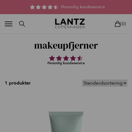
Parfumefri dansk hudpleje, og lysterapi til huden
Personlig kundeservice
(0)
makeupfjerner
Personlig kundeservice
BLAND SELV
BEAUTY DEALS
REELS
UNIVERS
LIVE
HU
1 produkter