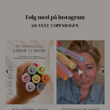
Følg med på Instagram
@LANTZ_COPENHAGEN
🌿 Ny emballage – samme
For første gang har vi samlet
mascara, du elsker 💗
alle fire Pro
...
...
13
8
12
0
🌿 Ny emballage – samme
For første gang har vi samlet