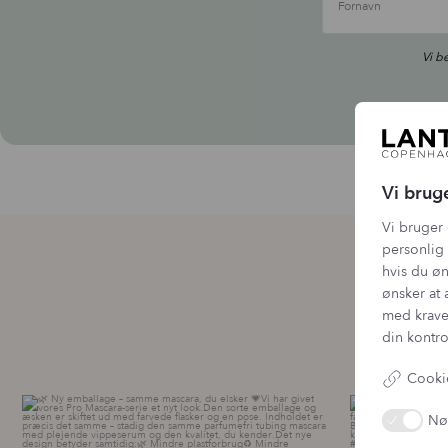
Fornavn
Vi b
Vi brug
Vi bruger 
personlig 
hvis du øn
ønsker at 
med krave
din kontro
Cookie
🌿 Ny emballage – samme mascara, du elsker 💗
For første g
Nø
...