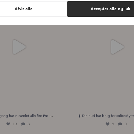
Afvis alle
Accepter alle og luk
...
gang har vi samlet alle fire Pro
☀️ Din hud har brug for solbeskytte
13
8
9
0