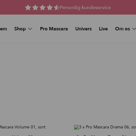
Personlig kundeservice
jem
Shop
Pro Mascara
Univers
Live
Om os
Spørgsmål 
MAKEUP
Kunstige vipper
Køb et Gav
Beauty Deals
Stay-On Lashes
Pro Mascara
Naturlige magnetiske 
Øjenmakeup
Magnetiske Vipper –
volume
Foundation
Magnetiske vipper me
volume
Makeup Sticks
Tilbud og Pakker
Foundation & Makeup Sticks:
Bundle
FAQ
Læbe pynt