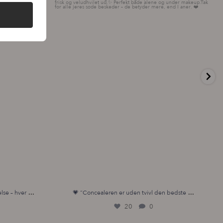
...
...
lse – hver
💗 “Concealeren er uden tvivl den bedste
20
0