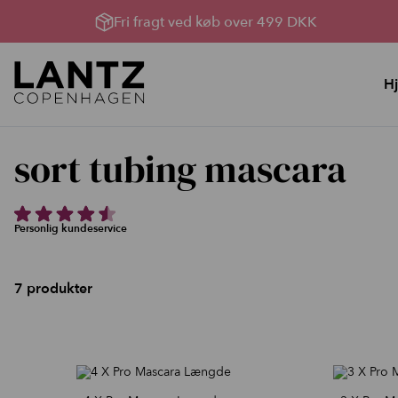
Fri fragt ved køb over 499 DKK
H
Hudpleje
Lysterapi til huden
sort tubing mascara
YouBox, Sommerhud &
Lysterapimaskiner
oprydning
Lysterapi pakker
Bland Selv Løsninger
Produkter til Lysterapi
Personlig kundeservice
Rens, toner og håndcreme
Serumserie
7 produkter
Ansigtscreme
Ansigtsmasker
Kataloger