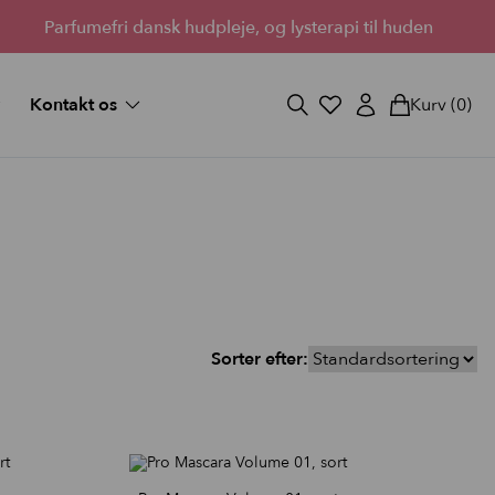
Parfumefri dansk hudpleje, og lysterapi til huden
Kontakt os
Kurv
(0)
og svar
Fortryd køb
ekort
Bliv forhandler
Lantz’s Visioner
vipper
 medium
d fuld
Sorter efter:
StayOn Lashes
3 skønne kits for fyldigere