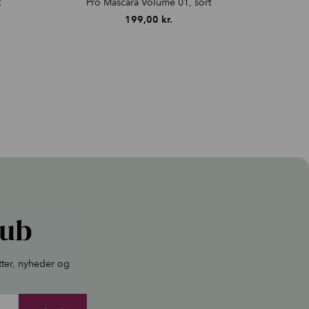
vipper.
t
Pro Mascara Volume 01, sort
199,00
kr.
lub
tter, nyheder og