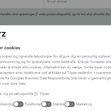
E-mail adresse
ehandler dine oplysninger jf. vores
persondatapolitik
, og du kan altid afmelde dig 
er cookies
cookies og lignende teknologier for at give dig en personlig oplevel
annoncering og for at analysere vores webtrafik. Klik på 'Accepter alle
sker at tillade alle cookies. Alternativt kan du vælge, hvilke typer coo
Følg med på Instagram
acceptere eller deaktivere ved at klikke på Tilpas nedenfor. I overen
ne fra
Googles Business Data Responsibility Site
sikrer vi gennemsig
@LANTZ_COPENHAGEN
l over dine data.
- og privatlivspolitik
Tilpas
ang har vi samlet alle fire Pro
...
☀️ Din hud har brug for solbesky
dvendig
Funktionel
Statistik
Marketing
13
8
9
0