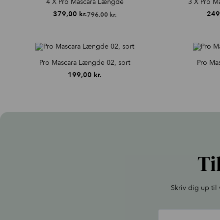
4 X Pro Mascara Længde
3 X Pro M
379,00
kr.
249
796,00
kr.
Den
Den
oprindelige
aktuelle
pris
pris
var:
er:
796,00 kr..
379,00 kr..
Pro Mascara Længde 02, sort
Pro Mas
199,00
kr.
Ti
Skriv dig up ti