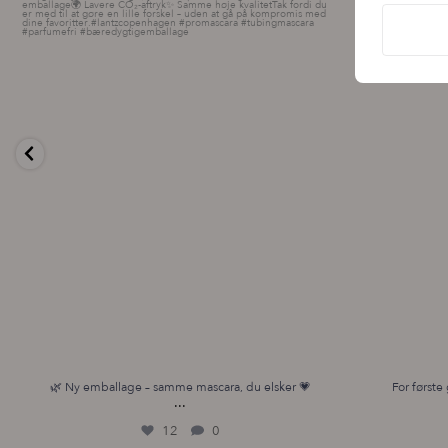
12
0
🌿 Ny emballage – samme mascara, du elsker 💗
For første 
...
12
0