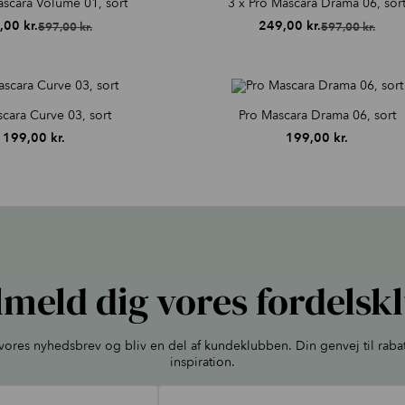
ascara Volume 01, sort
3 x Pro Mascara Drama 06, sor
,00
kr.
249,00
kr.
597,00
kr.
597,00
kr.
Den
Den
Den
Den
oprindelige
aktuelle
oprindelige
aktuelle
pris
pris
pris
pris
var:
er:
var:
er:
597,00 kr..
249,00 kr..
597,00 kr..
249,00 kr..
cara Curve 03, sort
Pro Mascara Drama 06, sort
199,00
kr.
199,00
kr.
lmeld dig vores fordelsk
l vores nyhedsbrev og bliv en del af kundeklubben. Din genvej til raba
inspiration.