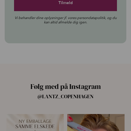
Vi behandler dine oplysninger jf. vores
persondatapolitik
, og du
kan altid afmelde dig igen.
Følg med på Instagram
@LANTZ_COPENHAGEN
🌿 Ny emballage – samme
For første gang har vi samlet
mascara, du elsker 💗
alle fire Pro
...
...