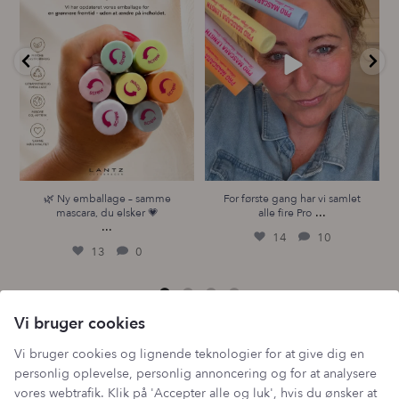
14
10
13
0
🌿 Ny emballage – samme
For første gang har vi samlet
...
mascara, du elsker 💗
alle fire Pro
...
14
10
13
0
Vi bruger cookies
Følg os på Instagram
Vi bruger cookies og lignende teknologier for at give dig en
personlig oplevelse, personlig annoncering og for at analysere
vores webtrafik. Klik på 'Accepter alle og luk', hvis du ønsker at