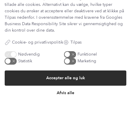
tillade alle cookies. Alternativt kan du vælge, hvilke typer
cookies du ønsker at acceptere eller deaktivere ved at klikke på
Tilpas nedenfor. I overensstemmelse med kravene fra
Googles
Business Data Responsibility Site
sikrer vi gennemsigtighed og
Tilmeld vores fordelsklub
din kontrol over dine data.
Genvejen til rabatter, nyheder og inspiration
Cookie- og privatlivspolitik
Tilpas
Din email adresse
Nødvendig
Funktionel
Statistik
Marketing
Accepter alle og luk
Afvis alle