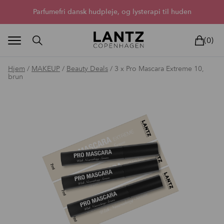
Parfumefri dansk hudpleje, og lysterapi til huden
(0)
Hjem
/
MAKEUP
/
Beauty Deals
/ 3 x Pro Mascara Extreme 10,
brun
BLAND SELV
BEAUTY DEALS
REELS
UNIVERS
LIVE
HU