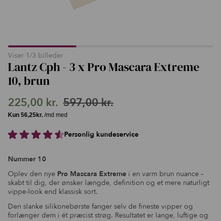
Viser
1
/
3
billeder
Lantz Cph - 3 x Pro Mascara Extreme
10, brun
225,00
kr.
597,00
kr.
Den
Den
oprindelige
aktuelle
Personlig kundeservice
pris
pris
var:
er:
Nummer 10
597,00 kr..
225,00 kr..
Oplev den nye
Pro Mascara Extreme
i en varm brun nuance –
skabt til dig, der ønsker længde, definition og et mere naturligt
vippe-look end klassisk sort.
Den slanke silikonebørste fanger selv de fineste vipper og
forlænger dem i ét præcist strøg. Resultatet er lange, luftige og