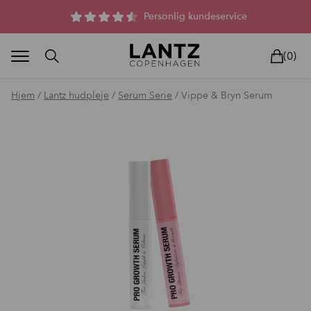
Parfumefri dansk hudpleje, og lysterapi til huden
Personlig kundeservice
(0)
Hjem
/
Lantz hudpleje
/
Serum Serie
/ Vippe & Bryn Serum
BLAND SELV
BEAUTY DEALS
REELS
UNIVERS
LIVE
HU