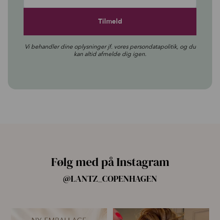
Vi behandler dine oplysninger jf. vores
persondatapolitik
, og du
kan altid afmelde dig igen.
Følg med på Instagram
@LANTZ_COPENHAGEN
🌿 Ny emballage – samme
For første gang har vi samlet