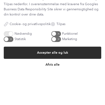
Tilpas nedenfor. I overensstemmelse med kravene fra
Googles
Business Data Responsibility Site
sikrer vi gennemsigtighed og
din kontrol over dine data.
Har du et spørgsmål?
Cookie- og privatlivspolitik
Tilpas
Du kan kontakte vores kundeservice på:
Nødvendig
Funktionel
kundeservice@lantzcph.com
Statistik
Marketing
Telefon & mail besvares I tidsrummet:
Mandag, Onsdag & Fredag: 09.00 – 14.00
Accepter alle og luk
+45 60 13 27 49
Afvis alle
Information
Min Konto
Lantz Univers
Handelsbetingelser
Fortrydelsesret
Returnering & ombytning