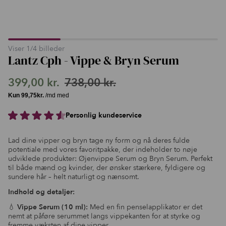
Viser
1
/
4
billeder
Lantz Cph - Vippe & Bryn Serum
399,00
kr.
738,00
kr.
Den
Den
oprindelige
aktuelle
Personlig kundeservice
pris
pris
var:
er:
Lad dine vipper og bryn tage ny form og nå deres fulde
738,00 kr..
399,00 kr..
potentiale med vores favoritpakke, der indeholder to nøje
udviklede produkter: Øjenvippe Serum og Bryn Serum. Perfekt
til både mænd og kvinder, der ønsker stærkere, fyldigere og
sundere hår – helt naturligt og nænsomt.
Indhold og detaljer:
💧
Vippe Serum (10 ml):
Med en fin penselapplikator er det
nemt at påføre serummet langs vippekanten for at styrke og
fremme væksten af dine vipper.