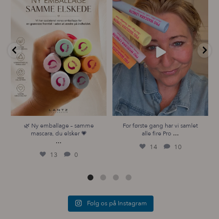
mascara, du elsker 💗
alle fire Pro
...
...
14
10
13
0
🌿 Ny emballage – samme
For første gang har vi samlet
...
mascara, du elsker 💗
alle fire Pro
...
14
10
13
0
Følg os på Instagram