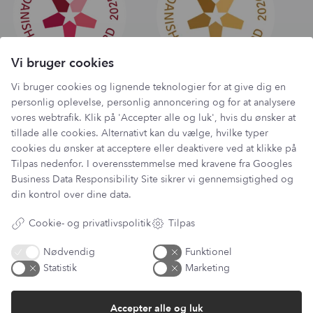
Vi bruger cookies
Vi bruger cookies og lignende teknologier for at give dig en
personlig oplevelse, personlig annoncering og for at analysere
vores webtrafik. Klik på 'Accepter alle og luk', hvis du ønsker at
tillade alle cookies. Alternativt kan du vælge, hvilke typer
Har du et spørgsmål?
cookies du ønsker at acceptere eller deaktivere ved at klikke på
Tilpas nedenfor. I overensstemmelse med kravene fra
Googles
Du kan kontakte vores kundeservice på:
Business Data Responsibility Site
sikrer vi gennemsigtighed og
kundeservice@lantzcph.com
din kontrol over dine data.
Telefon & mail besvares I tidsrummet:
Mandag, Onsdag & Fredag: 09.00 – 14.00
Cookie- og privatlivspolitik
Tilpas
+45 60 13 27 49
Nødvendig
Funktionel
Statistik
Marketing
Accepter alle og luk