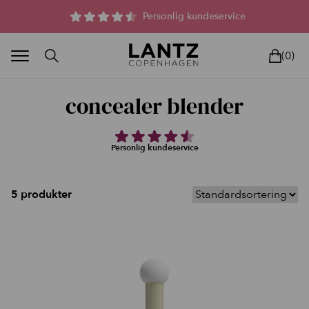
Parfumefri dansk hudpleje, og lysterapi til huden
Personlig kundeservice
(0)
concealer blender
Personlig kundeservice
BLAND SELV
BEAUTY DEALS
REELS
UNIVERS
LIVE
HU
5 produkter