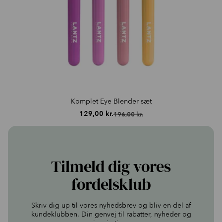
Komplet Eye Blender sæt
129,00
kr.
196,00
kr.
Den
Den
oprindelige
aktuelle
pris
pris
var:
er:
196,00 kr..
129,00 kr..
Tilmeld dig vores
fordelsklub
Skriv dig up til vores nyhedsbrev og bliv en del af
kundeklubben. Din genvej til rabatter, nyheder og