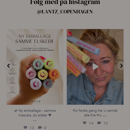
Følg med på Instagram
@LANTZ_COPENHAGEN
🌿 Ny emballage – samme
For første gang har vi samlet
mascara, du elsker 💗
alle fire Pro
...
...
14
10
13
0
🌿 Ny emballage – samme
For første gang har vi samlet
...
mascara, du elsker 💗
alle fire Pro
...
14
10
13
0